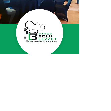
MANNHEIM'DAKİ
GÜVENİLİR ORTAĞINIZ
Mannheim'daki müşterilerimiz, özel
günlerini yüksek kaliteli ikramlarımızla
zenginleştirmemiz için uzun yıllardır bize
güveniyor. Mutfak ekibimiz, hem lezzet hem
de sunum açısından etkileyici, taze