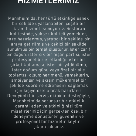
HİZMETLERİMİZ
Mannheim'da, her türlü etkinliğe esnek
bir şekilde uyarlanabilen, çeşitli bir
ikram hizmeti sunuyoruz. Restoran
kalitesinde, yüksek kaliteli yemekler,
taze hazırlanmış, yaratıcı bir şekilde bir
araya getirilmiş ve çekici bir şekilde
sunulmuş bir temel oluşturur. İster zarif
bir düğün, ister şık bir nişan partisi, ister
profesyonel bir iş etkinliği, ister bir
şirket kutlaması, ister bir yıldönümü,
ister doğum günü veya özel bir aile
toplantısı olsun: her menü, yemeklerin,
ambiyansın ve akışın mükemmel bir
şekilde koordine edilmesini sağlamak
için kişiye özel olarak hazırlanır.
Deneyimli bir servis ekibinin desteğiyle,
Mannheim'da sorunsuz bir etkinlik
garanti eden ve etkinliğinizi tüm
misafirleriniz için gerçekten özel bir
deneyime dönüştüren güvenilir ve
profesyonel bir hizmetin keyfini
çıkaracaksınız.