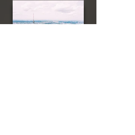
STUTTGART
ODENWALD